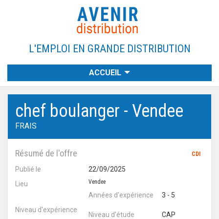
L'EMPLOI EN GRANDE DISTRIBUTION
OFFRES D'EMPLOI
EMPLOYEURS
RECHERCHE
CANDIDATS
A PROPOS
CONTACT
ACCUEIL
chef boulanger - Vendee
FRAIS
Résumé de l'offre
CDI
Publié le
22/09/2025
Vendee
Lieu
Années d'expérience
3 - 5
Niveau d'expérience
Niveau d'étude
CAP