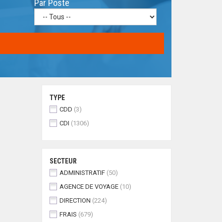
Par Poste
TYPE
CDD
(3)
CDI
(1306)
SECTEUR
ADMINISTRATIF
(50)
AGENCE DE VOYAGE
(10)
DIRECTION
(224)
FRAIS
(679)