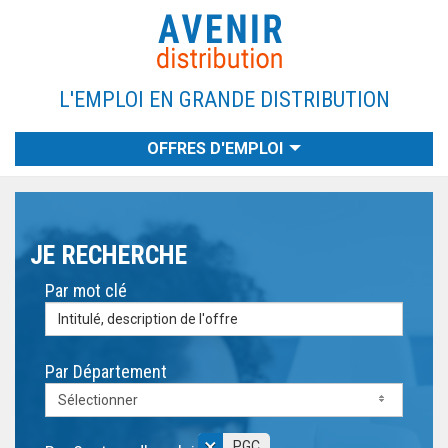
L'EMPLOI EN GRANDE DISTRIBUTION
OFFRES D'EMPLOI
EMPLOYEURS
RECHERCHE
CANDIDATS
A PROPOS
CONTACT
ACCUEIL
JE RECHERCHE
Par mot clé
Par Département
Sélectionner
×
PGC