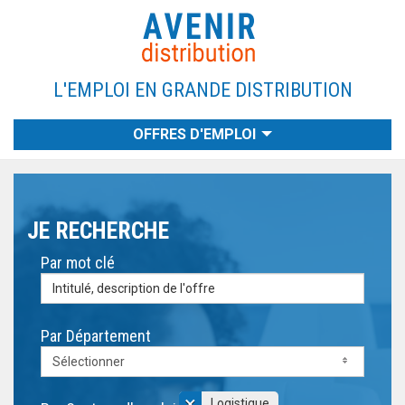
L'EMPLOI EN GRANDE DISTRIBUTION
OFFRES D'EMPLOI
EMPLOYEURS
RECHERCHE
CANDIDATS
A PROPOS
CONTACT
ACCUEIL
JE RECHERCHE
Par mot clé
Par Département
Sélectionner
×
Logistique